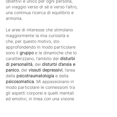
obiettivi è unico per ogni persona,
un viaggio verso di sé e verso l'altro,
una continua ricerca di equilibrio e
armonia.
Le aree di interesse che stimolano
maggiormente la mia curiosità e
che, per questo motivo, sto
approfondendo in modo particolare
sono il
gruppo
e le dinamiche che lo
caratterizzano, l'ambito dei
disturbi
di personalità
, dei
disturbi d’ansia e
panico
, dei
vissuti depressivi
, l’area
della
psicotraumatologia
e della
psicosomatica
. Mi appassionano in
modo particolare le connessioni tra
gli aspetti corporei e quelli mentali
ed emotivi, in linea con una visione
olistica
dell’essere umano, dove la
salute è un processo che coinvolge
tutti i livelli. In tal senso, trovo